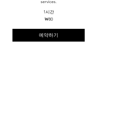
services.
1시간
80
₩80
대
한
민
국
예약하기
원
Group Coaching
Use this area to describe one of your
services.
90
₩90
대
한
민
국
예약하기
원