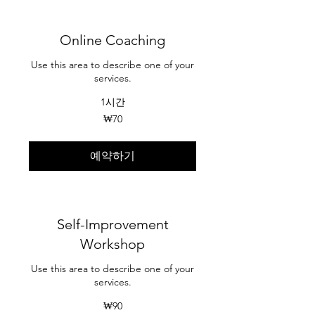
Online Coaching
Use this area to describe one of your
services.
1시간
70
₩70
대
한
민
국
예약하기
원
Self-Improvement
Workshop
Use this area to describe one of your
services.
90
₩90
대