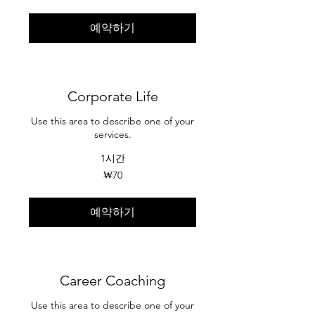
한
민
국
예약하기
원
Corporate Life
Use this area to describe one of your
services.
1시간
70
₩70
대
한
민
국
예약하기
원
Career Coaching
Use this area to describe one of your